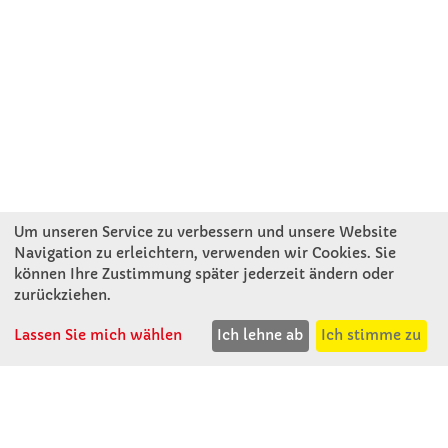
Um unseren Service zu verbessern und unsere Website
Navigation zu erleichtern, verwenden wir Cookies. Sie
können Ihre Zustimmung später jederzeit ändern oder
KONTAKT
zurückziehen.
Lassen Sie mich wählen
Ich lehne ab
Ich stimme zu
Winkler Schulbedarf GmbH
Rosenthal 2
A - 3121 Karlstetten
T: 02741 - 8621
F: 02741 - 8624