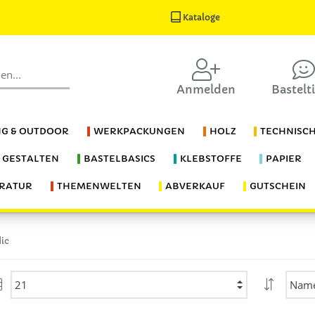
Kataloge
Anmelden
Bastelt
G & OUTDOOR
WERKPACKUNGEN
HOLZ
TECHNISC
S GESTALTEN
BASTELBASICS
KLEBSTOFFE
PAPIER
ERATUR
THEMENWELTEN
ABVERKAUF
GUTSCHEIN
ic