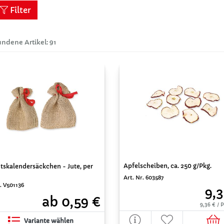
Filter
ndene Artikel: 91
Apfelscheiben, ca. 250 g/Pkg.
tskalendersäckchen - Jute, per
Art. Nr. 603587
. V501136
9,3
ab 0,59 €
9,36 € /
Variante wählen