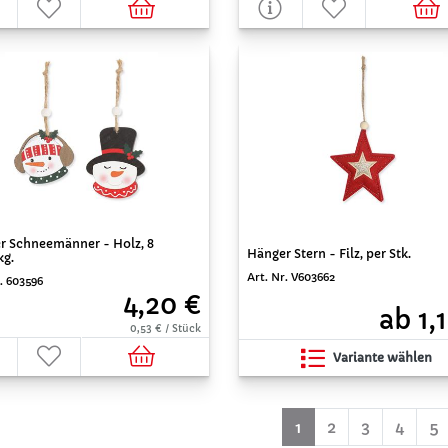
r Schneemänner - Holz, 8
Hänger Stern - Filz, per Stk.
kg.
Art. Nr. V603662
. 603596
4,20 €
ab 1,
0,53 € / Stück
Variante wählen
(aktuell)
1
2
3
4
5