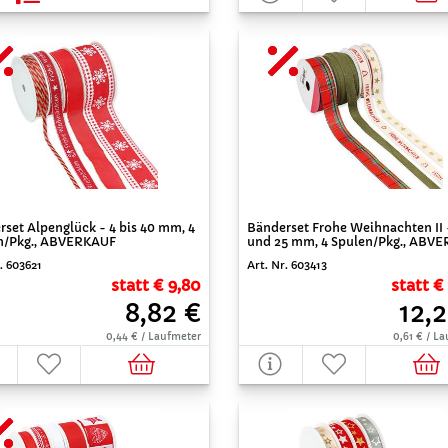
set Alpenglück - 4 bis 40 mm, 4
Bänderset Frohe Weihnachten II 
n/Pkg., ABVERKAUF
und 25 mm, 4 Spulen/Pkg., ABV
. 603621
Art. Nr. 603413
statt € 9,80
statt €
8,82 €
12,
0,44 € / Laufmeter
0,61 € / L