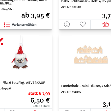
Deko Lichthäuser - Holz, 4 Stk./P
Stk./Pkg.
Art. Nr. 102689
r. 602508xx
ab 3,95 €
3,
Variante wählen
- Filz, 6 Stk./Pkg., ABVERKAUF
Furnierholz - Mini Häuser, 4 Stk.
. 603446
Art. Nr. 102690
statt € 7,99
6,50 €
3,
1,08 € / Stück