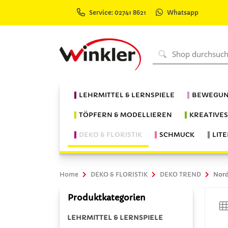
Service: 02741 8621
Whatsapp
LEHRMITTEL & LERNSPIELE
BEWEGUN
TÖPFERN & MODELLIEREN
KREATIVE
DEKO & FLORISTIK
SCHMUCK
LIT
Home
DEKO & FLORISTIK
DEKO TREND
Nord
Produktkategorien
LEHRMITTEL & LERNSPIELE