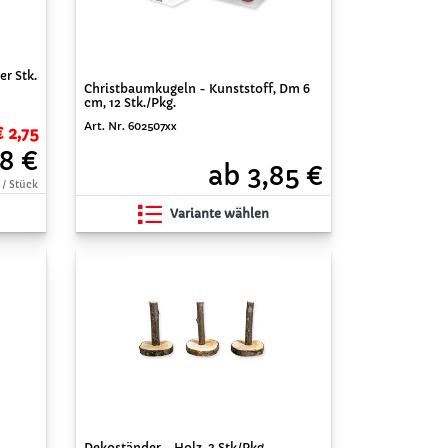
r Stk.
Christbaumkugeln - Kunststoff, Dm 6
cm, 12 Stk./Pkg.
Art. Nr. 602507xx
€ 2,75
8 €
ab 3,85 €
 / Stück
Variante wählen
Dekoständer - Holz, 3 Stk/Pkg.