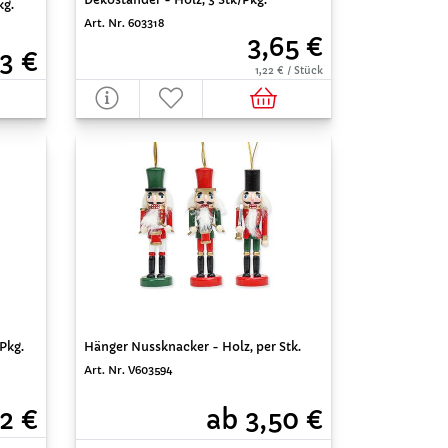
kg.
Art. Nr. 603318
3,65 €
73 €
1,22 € / Stück
/Pkg.
Hänger Nussknacker - Holz, per Stk.
Art. Nr. V603594
12 €
ab 3,50 €