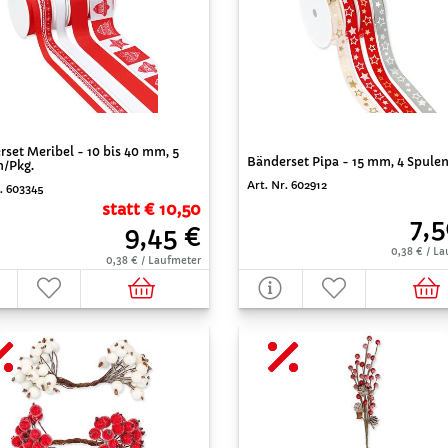
set Meribel - 10 bis 40 mm, 5
Bänderset Pipa - 15 mm, 4 Spulen
n/Pkg.
Art. Nr. 602912
. 603345
statt € 10,50
7,5
9,45 €
0,38 € / L
0,38 € / Laufmeter