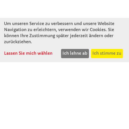
Um unseren Service zu verbessern und unsere Website
Navigation zu erleichtern, verwenden wir Cookies. Sie
können Ihre Zustimmung später jederzeit ändern oder
KONTAKT
zurückziehen.
Lassen Sie mich wählen
Ich lehne ab
Ich stimme zu
Winkler Schulbedarf GmbH
Rosenthal 2
A - 3121 Karlstetten
T: 02741 - 8621
F: 02741 - 8624
WhatsApp: 0664 - 1077657
Mo-Do: 07:30 -15:30
Abholungen bis 15:00
Fr: 07:30 - 14:30
verkauf@winklerschulbedarf.at