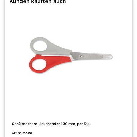
Kunden kauften auch
Schülerschere Linkshänder 130 mm, per Stk.
B
Art. Nr. 200953
A