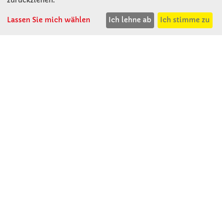
T: 02741 - 8621
F: 02741 - 8624
Lassen Sie mich wählen
Ich lehne ab
Ich stimme zu
WhatsApp: 0664 - 1077657
Mo-Do: 07:30 -15:30
Abholungen bis 15:00
Fr: 07:30 - 14:30
verkauf@winklerschulbedarf.at
ÜBER UNS
Wir stellen uns vor
Firmenbesichtigung
Firmengeschichte
Jobs
Kontakt
SERVICE