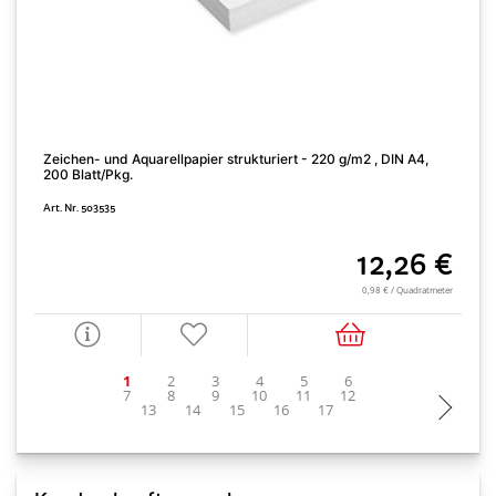
Zeichen- und Aquarellpapier strukturiert - 220 g/m2 , DIN A4,
Z
200 Blatt/Pkg.
A
Art. Nr. 503535
12,26 €
0,98 € / Quadratmeter