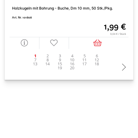
S
Holzkugeln mit Bohrung - Buche, Dm 10 mm, 50 Stk./Pkg.
b
Art. Nr. 101808
A
1,99 €
0,04 € / Stück