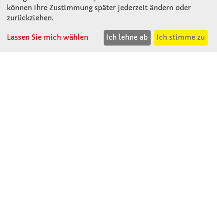
Rosenthal 2
können Ihre Zustimmung später jederzeit ändern oder
A - 3121 Karlstetten
zurückziehen.
T: 02741 - 8621
F: 02741 - 8624
Lassen Sie mich wählen
Ich lehne ab
Ich stimme zu
WhatsApp: 0664 - 1077657
Mo-Do: 07:30 -15:30
Abholungen bis 15:00
Fr: 07:30 - 14:30
verkauf@winklerschulbedarf.at
ÜBER UNS
Wir stellen uns vor
Firmenbesichtigung
Firmengeschichte
Jobs
Kontakt
SERVICE