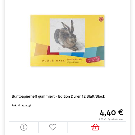
Buntpapierheft gummiert - Edition Dürer 12 Blatt/Block
K
Art. Nr. 402258
A
4,40 €
8,63 € / Quadratmeter