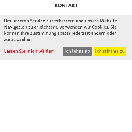
KONTAKT
Um unseren Service zu verbessern und unsere Website
Winkler Schulbedarf GmbH
Navigation zu erleichtern, verwenden wir Cookies. Sie
Rosenthal 2
können Ihre Zustimmung später jederzeit ändern oder
A - 3121 Karlstetten
zurückziehen.
T: 02741 - 8621
Lassen Sie mich wählen
Ich lehne ab
Ich stimme zu
F: 02741 - 8624
WhatsApp: 0664 - 1077657
Mo-Do: 07:30 -15:30
Abholungen bis 15:00
Fr: 07:30 - 14:30
verkauf@winklerschulbedarf.at
ÜBER UNS
Wir stellen uns vor
Firmenbesichtigung