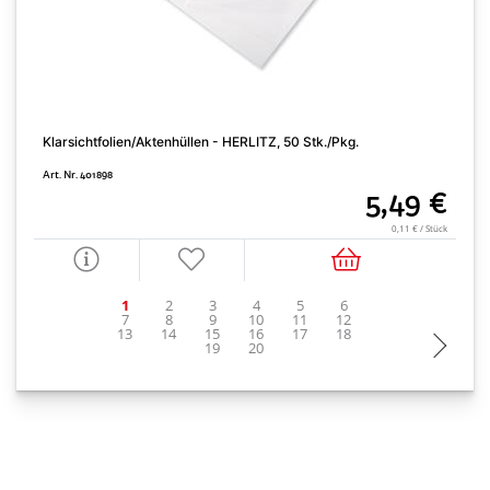
Klarsichtfolien/Aktenhüllen - HERLITZ, 50 Stk./Pkg.
B
Art. Nr. 401898
A
5,49 €
0,11 € / Stück