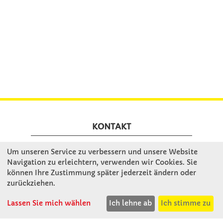
KONTAKT
Um unseren Service zu verbessern und unsere Website
Winkler Schulbedarf GmbH
Navigation zu erleichtern, verwenden wir Cookies. Sie
Rosenthal 2
können Ihre Zustimmung später jederzeit ändern oder
A - 3121 Karlstetten
zurückziehen.
T: 02741 - 8621
Lassen Sie mich wählen
Ich lehne ab
Ich stimme zu
F: 02741 - 8624
WhatsApp: 0664 - 1077657