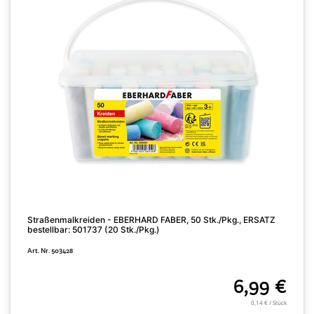
Straßenmalkreiden - EBERHARD FABER, 50 Stk./Pkg., ERSATZ
F
bestellbar: 501737 (20 Stk./Pkg.)
A
Art. Nr. 503428
6,99 €
0,14 € / Stück