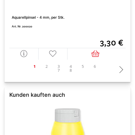
Aquarellpinsel - 4 mm, per Stk.
A
Art. Nr. 200020
A
3,30 €
Kunden kauften auch