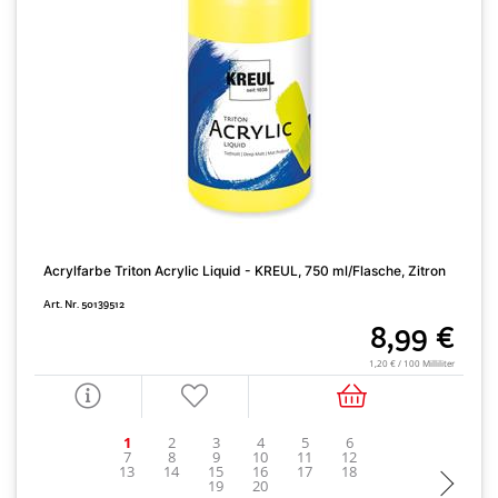
A
Acrylfarbe Triton Acrylic Liquid - KREUL, 750 ml/Flasche, Zitron
Z
Art. Nr. 50139512
A
8,99 €
1,20 € / 100 Milliliter