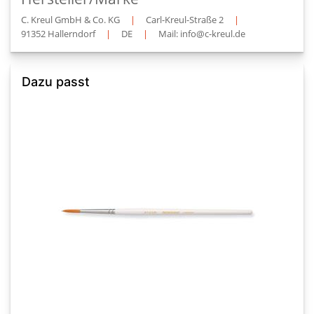
C. Kreul GmbH & Co. KG
|
Carl-Kreul-Straße 2
|
91352 Hallerndorf
|
DE
|
Mail: info@c-kreul.de
Dazu passt