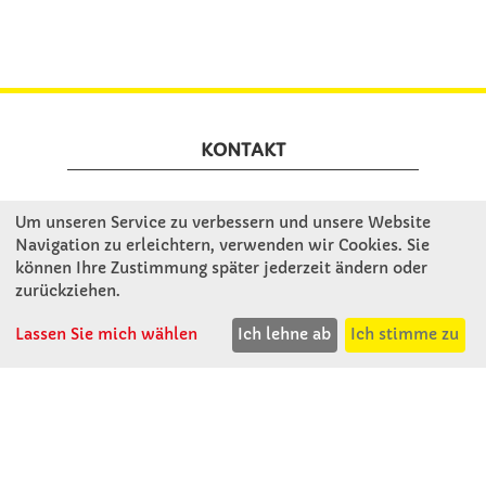
KONTAKT
Winkler Schulbedarf GmbH
Um unseren Service zu verbessern und unsere Website
Rosenthal 2
Navigation zu erleichtern, verwenden wir Cookies. Sie
A - 3121 Karlstetten
können Ihre Zustimmung später jederzeit ändern oder
zurückziehen.
T: 02741 - 8621
F: 02741 - 8624
Lassen Sie mich wählen
Ich lehne ab
Ich stimme zu
WhatsApp: 0664 - 1077657
Mo-Do: 07:30 -15:30
Abholungen bis 15:00
Fr: 07:30 - 14:30
verkauf@winklerschulbedarf.at