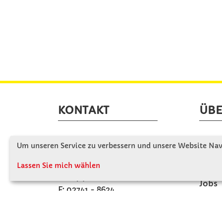
KONTAKT
ÜBE
Winkler Schulbedarf GmbH
Wir s
Um unseren Service zu verbessern und unsere Website Navi
Rosenthal 2
Firme
A - 3121 Karlstetten
Lassen Sie mich wählen
Firme
T: 02741 - 8621
Jobs
F: 02741 - 8624
Kont
WhatsApp: 0664 - 1077657
Mo-Do: 07:30 -15:30