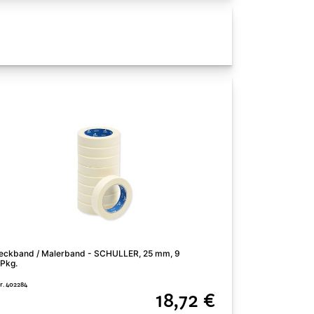
eckband / Malerband - SCHULLER, 25 mm, 9
Blumendraht, Dm 0
/Pkg.
Art. Nr. 60369350
Nr. 402284
18,72 €