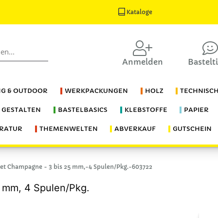
Kataloge
Anmelden
Bastelt
G & OUTDOOR
WERKPACKUNGEN
HOLZ
TECHNISC
S GESTALTEN
BASTELBASICS
KLEBSTOFFE
PAPIER
ERATUR
THEMENWELTEN
ABVERKAUF
GUTSCHEIN
et Champagne - 3 bis 25 mm,-4 Spulen/Pkg.-603722
 mm, 4 Spulen/Pkg.