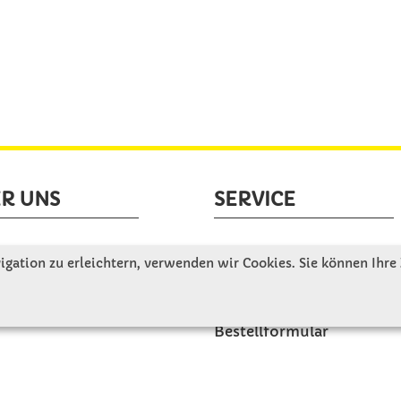
R UNS
SERVICE
tellen uns vor
Gute Gründe für Winkler
gation zu erleichtern, verwenden wir Cookies. Sie können Ihre
nbesichtigung
Basteltipps
ngeschichte
Kataloge und Magazine
Bestellformular
akt
Schulstart - Einkaufsliste