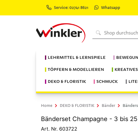
Service: 02741 8621
Whatsapp
LEHRMITTEL & LERNSPIELE
BEWEGUN
TÖPFERN & MODELLIEREN
KREATIVE
DEKO & FLORISTIK
SCHMUCK
LIT
Home
DEKO & FLORISTIK
Bänder
Bänders
Bänderset Champagne - 3 bis 25
Art. Nr. 603722