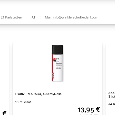
121 Karlstetten
|
AT
|
Mail: info@winklerschulbedarf.com
Abd
Fixativ - MARABU, 400 ml/Dose
Stk.
Art. Nr. 503474
Art. 
13,95 €
0 €