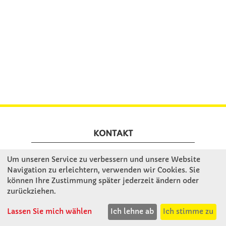
KONTAKT
Um unseren Service zu verbessern und unsere Website
Winkler Schulbedarf GmbH
Navigation zu erleichtern, verwenden wir Cookies. Sie
Rosenthal 2
können Ihre Zustimmung später jederzeit ändern oder
A - 3121 Karlstetten
zurückziehen.
T: 02741 - 8621
Lassen Sie mich wählen
Ich lehne ab
Ich stimme zu
F: 02741 - 8624
WhatsApp: 0664 - 1077657