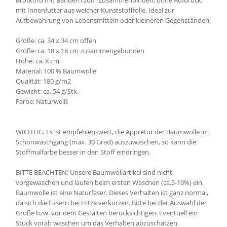
Brotkorb mit Bändern zum Zusammenbinden, ohne Aufdruck,
mit Innenfutter aus weicher Kunststofffolie. Ideal zur
Aufbewahrung von Lebensmitteln oder kleineren Gegenständen.
Größe: ca. 34 x 34 cm offen
Größe: ca. 18 x 18 cm zusammengebunden
Höhe: ca. 8 cm
Material: 100 % Baumwolle
Qualität: 180 g/m2
Gewicht: ca. 54 g/Stk.
Farbe: Naturweiß
WICHTIG: Es ist empfehlenswert, die Appretur der Baumwolle im
Schonwaschgang (max. 30 Grad) auszuwaschen, so kann die
Stoffmalfarbe besser in den Stoff eindringen.
BITTE BEACHTEN: Unsere Baumwollartikel sind nicht
vorgewaschen und laufen beim ersten Waschen (ca.5-10%) ein.
Baumwolle ist eine Naturfaser. Dieses Verhalten ist ganz normal,
da sich die Fasern bei Hitze verkürzen. Bitte bei der Auswahl der
Größe bzw. vor dem Gestalten berücksichtigen. Eventuell ein
Stück vorab waschen um das Verhalten abzuschätzen.