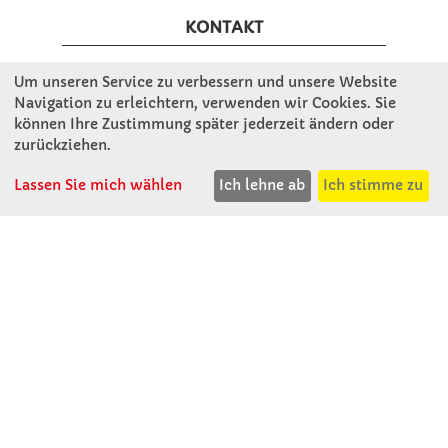
KONTAKT
Um unseren Service zu verbessern und unsere Website
Winkler Schulbedarf GmbH
Navigation zu erleichtern, verwenden wir Cookies. Sie
Rosenthal 2
können Ihre Zustimmung später jederzeit ändern oder
A - 3121 Karlstetten
zurückziehen.
T: 02741 - 8621
F: 02741 - 8624
Lassen Sie mich wählen
Ich lehne ab
Ich stimme zu
WhatsApp: 0664 - 1077657
Mo-Do: 07:30 -15:30
Abholungen bis 15:00
Fr: 07:30 - 14:30
verkauf@winklerschulbedarf.at
ÜBER UNS
Wir stellen uns vor
Firmenbesichtigung