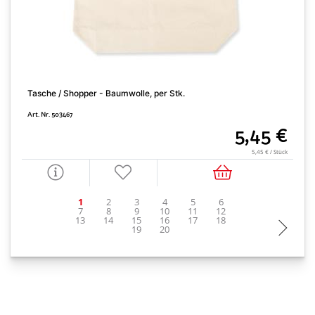
Tasche / Shopper - Baumwolle, per Stk.
H
Art. Nr. 503467
A
5,45 €
5,45 € / Stück