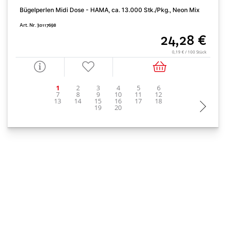
Bügelperlen Midi Dose - HAMA, ca. 13.000 Stk./Pkg., Neon Mix
F
Art. Nr. 30117698
A
24,28 €
0,19 € / 100 Stück