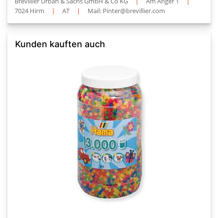
Brevillier Urban & Sachs GmbH & Co KG
|
Am Anger 1
|
7024 Hirm
|
AT
|
Mail: Pinter@brevillier.com
Kunden kauften auch