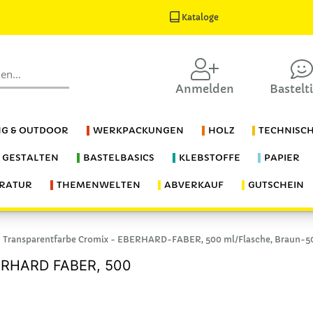
Kataloge
Anmelden
Bastelt
G & OUTDOOR
WERKPACKUNGEN
HOLZ
TECHNISC
S GESTALTEN
BASTELBASICS
KLEBSTOFFE
PAPIER
ERATUR
THEMENWELTEN
ABVERKAUF
GUTSCHEIN
Transparentfarbe Cromix - EBERHARD-FABER, 500 ml/Flasche, Braun-5
BERHARD FABER, 500