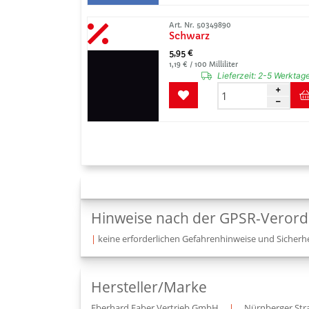
Art. Nr. 50349890
Schwarz
5,95 €
1,19 € / 100 Milliliter
Lieferzeit:
2-5 Werktag
Hinweise nach der GPSR-Veror
|
keine erforderlichen Gefahrenhinweise und Sicherhe
Hersteller/Marke
Eberhard Faber Vertrieb GmbH
|
Nürnberger Str