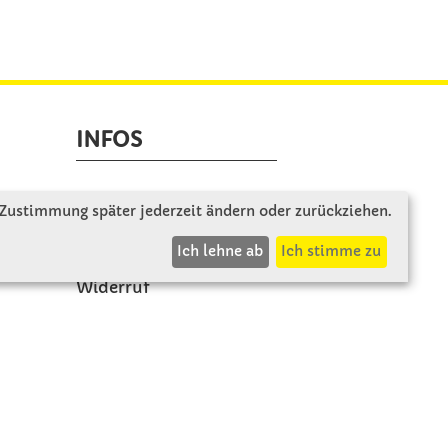
INFOS
Zahlung & Versand
 Zustimmung später jederzeit ändern oder zurückziehen.
AGB
Ich lehne ab
Ich stimme zu
Rücksendung
Widerruf
Vertrag widerrufen
Impressum
Beschwerde
Datenschutz