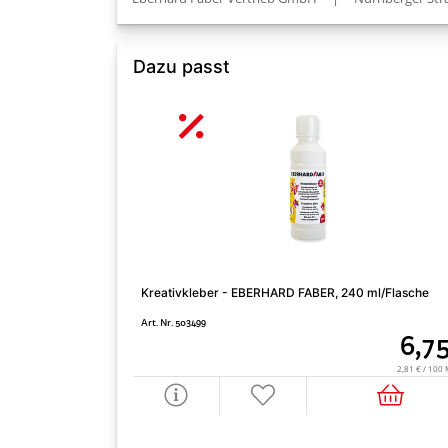
Dazu passt
Kreativkleber - EBERHARD FABER, 240 ml/Flasche
Art. Nr. 503499
6,7
2,81 € / 100 Mi