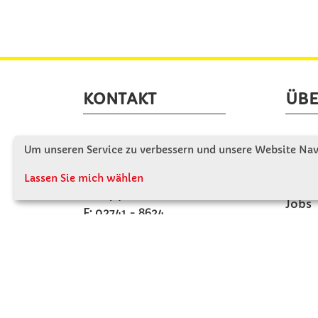
KONTAKT
ÜBE
Winkler Schulbedarf GmbH
Wir s
Um unseren Service zu verbessern und unsere Website Navi
Rosenthal 2
Firme
A - 3121 Karlstetten
Lassen Sie mich wählen
Firme
T: 02741 - 8621
Jobs
F: 02741 - 8624
Kont
WhatsApp: 0664 - 1077657
Mo-Do: 07:30 -15:30
Abholungen bis 15:00
Fr: 07:30 - 14:30
verkauf@winklerschulbedarf.at