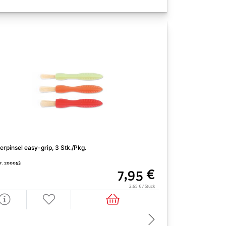
erpinsel easy-grip, 3 Stk./Pkg.
Borstenpinsel Vort
Nr. 200053
Art. Nr. 200647
7,95 €
2,65 € / Stück