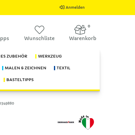
Anmelden
0
ipps
Wunschliste
Warenkorb
HES ZUBEHÖR
WERKZEUG
MALEN & ZEICHNEN
TEXTIL
BASTELTIPPS
0349880