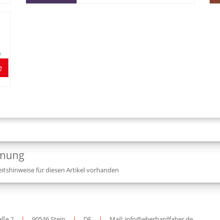
e
dnung
itshinweise für diesen Artikel vorhanden
aße 2
|
90546 Stein
|
DE
|
Mail: info@eberhardfaber.de