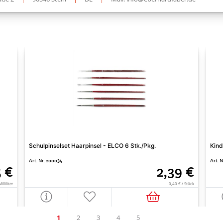
Schulpinselset Haarpinsel - ELCO 6 Stk./Pkg.
Kind
Art. Nr. 200034
Art. 
5 €
2,39 €
lliliter
0,40 € / Stück