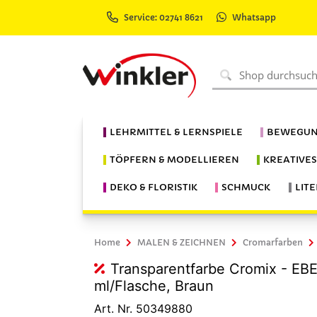
Service: 02741 8621
Whatsapp
LEHRMITTEL & LERNSPIELE
BEWEGUN
TÖPFERN & MODELLIEREN
KREATIVE
DEKO & FLORISTIK
SCHMUCK
LIT
Home
MALEN & ZEICHNEN
Cromarfarben
Transparentfarbe Cromix - E
ml/Flasche, Braun
Art. Nr. 50349880