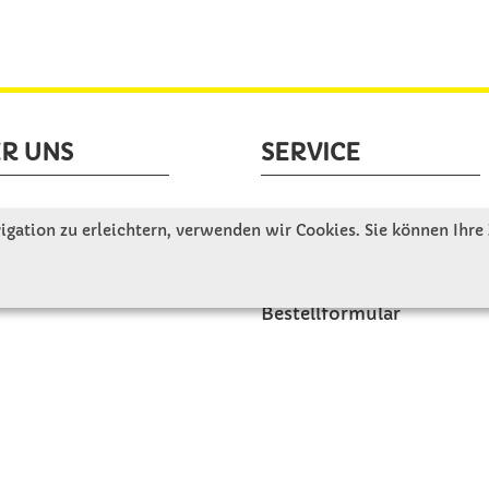
R UNS
SERVICE
tellen uns vor
Gute Gründe für Winkler
gation zu erleichtern, verwenden wir Cookies. Sie können Ihre
nbesichtigung
Basteltipps
ngeschichte
Kataloge und Magazine
Bestellformular
akt
Schulstart - Einkaufsliste