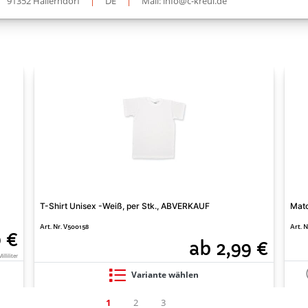
91352 Hallerndorf
|
DE
|
Mail: info@c-kreul.de
T-Shirt Unisex -Weiß, per Stk., ABVERKAUF
Matc
Art. Nr. V500158
Art. 
0 €
ab 2,99 €
lliliter
Variante wählen