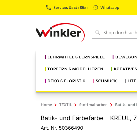
Service: 02741 8621
Whatsapp
LEHRMITTEL & LERNSPIELE
BEWEGUN
TÖPFERN & MODELLIEREN
KREATIVE
DEKO & FLORISTIK
SCHMUCK
LIT
Home
TEXTIL
Stoffmalfarben
Batik- und 
Batik- und Färbefarbe - KREUL, 7
Art. Nr. 50366490