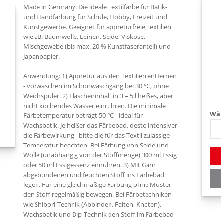
Made in Germany. Die ideale Textilfarbe für Batik-
und Handfärbung für Schule, Hobby, Freizeit und
Kunstgewerbe. Geeignet für appreturfreie Textilien
wie zB. Baumwolle, Leinen, Seide, Viskose,
Mischgewebe (bis max. 20 % Kunstfaseranteil) und
Japanpapier.
Anwendung: 1) Appretur aus den Textilien entfernen
- vorwaschen im Schonwaschgang bei 30 °C, ohne
Weichspüler. 2) Flascheninhalt in 3 – 5 l heißes, aber
nicht kochendes Wasser einrühren. Die minimale
Wäh
Färbetemperatur beträgt 50 °C - ideal für
Wachsbatik. Je heißer das Färbebad, desto intensiver
die Färbewirkung - bitte die für das Textil zulässige
Temperatur beachten. Bei Färbung von Seide und
Wolle (unabhängig von der Stoffmenge) 300 ml Essig
oder 50 ml Essigessenz einrühren. 3) Mit Garn
abgebundenen und feuchten Stoff ins Färbebad
legen. Für eine gleichmäßige Färbung ohne Muster
den Stoff regelmäßig bewegen. Bei Färbetechniken
wie Shibori-Technik (Abbinden, Falten, Knoten),
Wachsbatik und Dip-Technik den Stoff im Färbebad