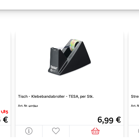
Tisch - Klebebandabroller - TESA, per Stk.
Stre
Art. Nr. 401942
Art. N
 1,85
6 €
6,99 €