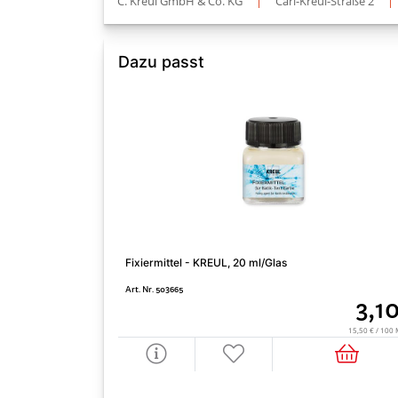
C. Kreul GmbH & Co. KG
|
Carl-Kreul-Straße 2
|
Dazu passt
Fixiermittel - KREUL, 20 ml/Glas
Art. Nr. 503665
3,1
15,50 € / 100 Mi