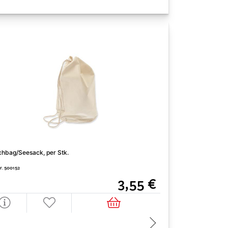
hbag/Seesack, per Stk.
Tischset, per Stk.
Nr. 500152
Art. Nr. 500146
3,55 €