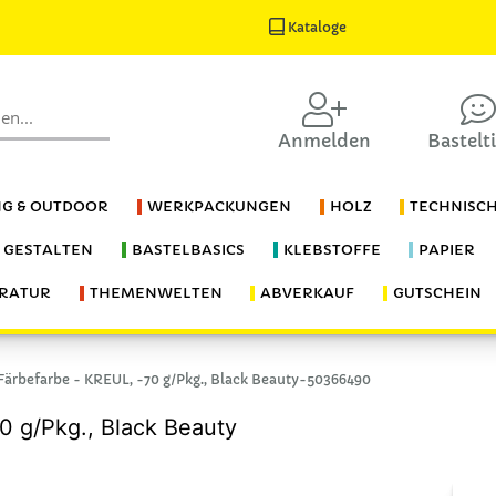
Kataloge
Anmelden
Bastelt
G & OUTDOOR
WERKPACKUNGEN
HOLZ
TECHNISC
S GESTALTEN
BASTELBASICS
KLEBSTOFFE
PAPIER
ERATUR
THEMENWELTEN
ABVERKAUF
GUTSCHEIN
Färbefarbe - KREUL, -70 g/Pkg., Black Beauty-50366490
0 g/Pkg., Black Beauty