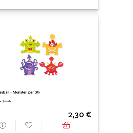
GRATIS Kreativbox
ssball - Monster, per Stk.
Pkg.
r. 302161
Art. Nr. 000074
2,30 €