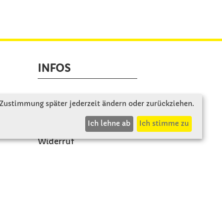
INFOS
Zahlung & Versand
 Zustimmung später jederzeit ändern oder zurückziehen.
AGB
Ich lehne ab
Ich stimme zu
Rücksendung
Widerruf
Vertrag widerrufen
Impressum
Beschwerde
Datenschutz