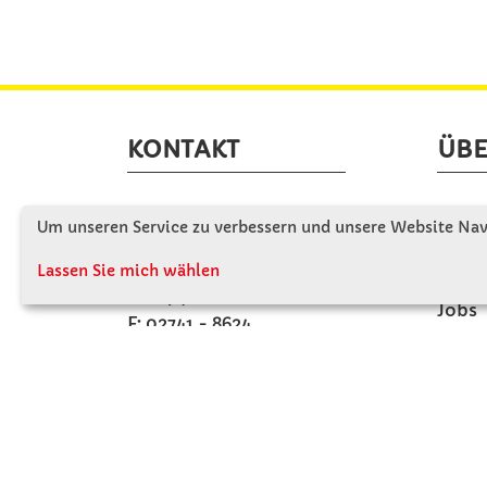
KONTAKT
ÜBE
Winkler Schulbedarf GmbH
Wir s
Um unseren Service zu verbessern und unsere Website Navi
Rosenthal 2
Firme
A - 3121 Karlstetten
Lassen Sie mich wählen
Firme
T: 02741 - 8621
Jobs
F: 02741 - 8624
Kont
WhatsApp: 0664 - 1077657
Mo-Do: 07:30 -15:30
Abholungen bis 15:00
Fr: 07:30 - 14:30
verkauf@winklerschulbedarf.at