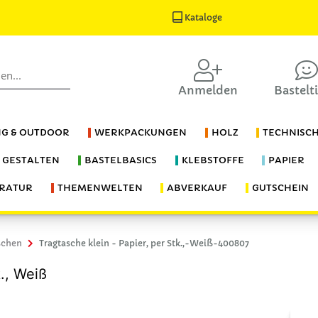
Kataloge
Anmelden
Bastelt
G & OUTDOOR
WERKPACKUNGEN
HOLZ
TECHNISC
S GESTALTEN
BASTELBASICS
KLEBSTOFFE
PAPIER
ERATUR
THEMENWELTEN
ABVERKAUF
GUTSCHEIN
schen
Tragtasche klein - Papier, per Stk.,-Weiß-400807
k., Weiß