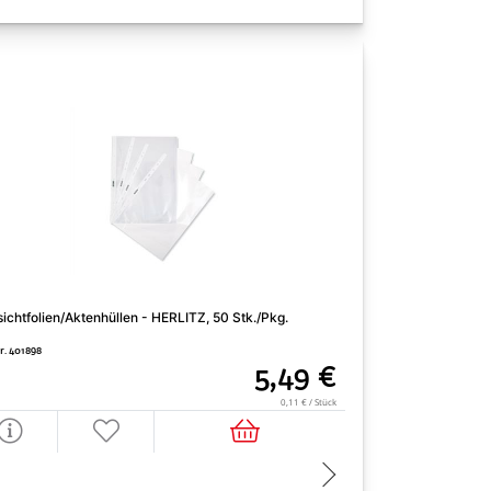
Dauerkalender zum
sichtfolien/Aktenhüllen - HERLITZ, 50 Stk./Pkg.
WINKLER, Weiß, per
r. 401898
5,49 €
Art. Nr. 401933
0,11 € / Stück