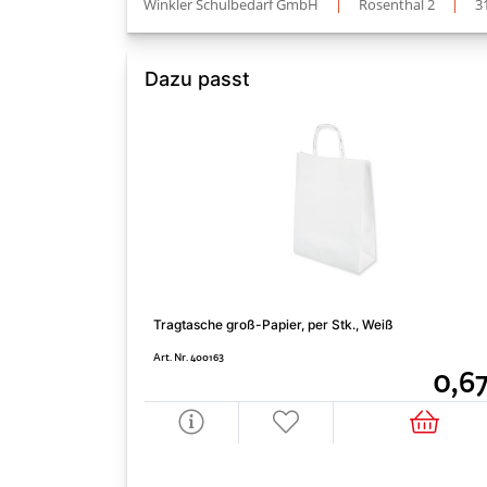
Winkler Schulbedarf GmbH
|
Rosenthal 2
|
3
Dazu passt
Tragtasche groß-Papier, per Stk., Weiß
Art. Nr. 400163
0,6