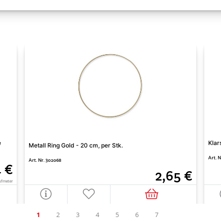
e
Klar
Metall Ring Gold - 20 cm, per Stk.
Art. N
Art. Nr. 302068
4 €
2,65 €
ufmeter