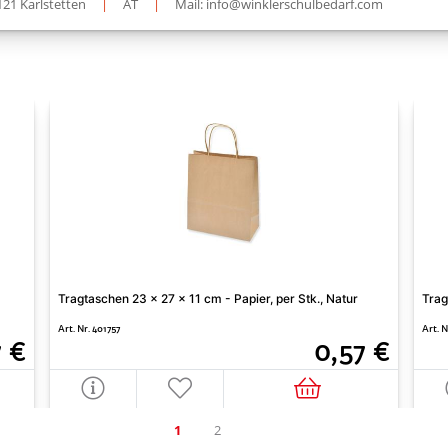
121 Karlstetten
|
AT
|
Mail: info@winklerschulbedarf.com
Tragtaschen 23 x 27 x 11 cm - Papier, per Stk., Natur
Trag
Art. Nr. 401757
Art. N
7 €
0,57 €