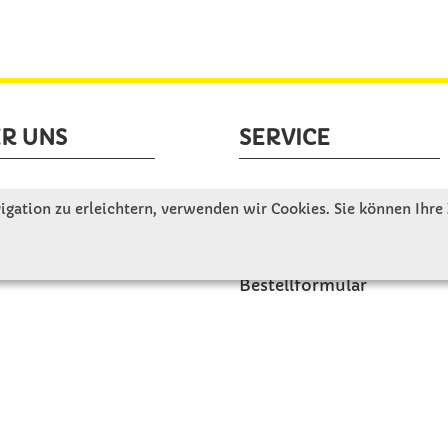
R UNS
SERVICE
tellen uns vor
Gute Gründe für Winkler
gation zu erleichtern, verwenden wir Cookies. Sie können Ihre
nbesichtigung
Basteltipps
ngeschichte
Kataloge und Magazine
Bestellformular
akt
Schulstart - Einkaufsliste