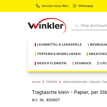
Service: 02741 8621
Whatsapp
LEHRMITTEL & LERNSPIELE
BEWEGUN
TÖPFERN & MODELLIEREN
KREATIVE
DEKO & FLORISTIK
SCHMUCK
LIT
Home
PAPIER
Adventskalender / Beutel / Ta
Tragtasche klein - Papier, per St
Art. Nr. 400807