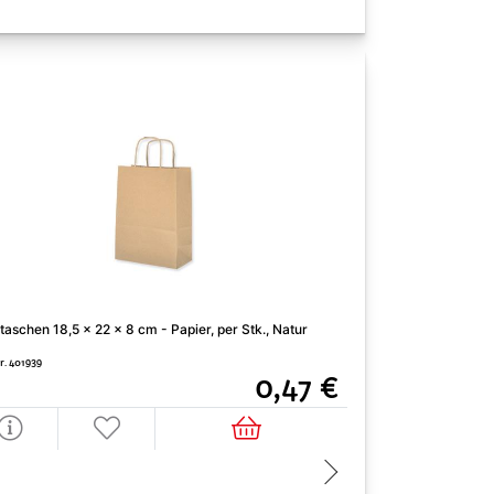
taschen 18,5 x 22 x 8 cm - Papier, per Stk., Natur
Tragtaschen 26 x 36
r. 401939
Art. Nr. 401758
0,47 €