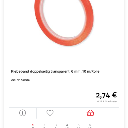
Klebeband doppelseitig transparent, 6 mm, 10 m/Rolle
N
Art. Nr. 501530
A
2,74 €
0,27 € / Laufmeter