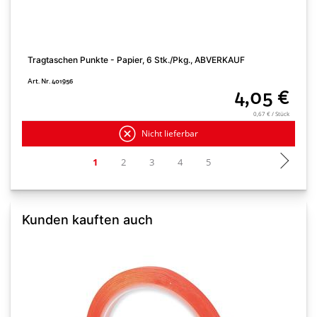
Tragtaschen Punkte - Papier, 6 Stk./Pkg., ABVERKAUF
T
Art. Nr. 401956
A
4,05 €
0,67 € / Stück
Nicht lieferbar
Kunden kauften auch