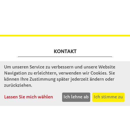
KONTAKT
Um unseren Service zu verbessern und unsere Website
Winkler Schulbedarf GmbH
Navigation zu erleichtern, verwenden wir Cookies. Sie
Rosenthal 2
können Ihre Zustimmung später jederzeit ändern oder
A - 3121 Karlstetten
zurückziehen.
T: 02741 - 8621
F: 02741 - 8624
Lassen Sie mich wählen
Ich lehne ab
Ich stimme zu
WhatsApp: 0664 - 1077657
Mo-Do: 07:30 -15:30
Abholungen bis 15:00
Fr: 07:30 - 14:30